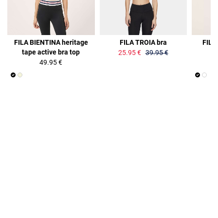
35%
FILA BIENTINA heritage
FILA TROIA bra
FILA
tape active bra top
t
25.95 €
39.95 €
49.95 €