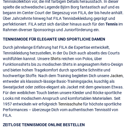
Tenniskollektion vor, die mit farbigen Details herausstach. In dieser
spielte die schwedische Legende Björn Borg fantastisch auf und es
begann im Center Court der Siegeszug von FILA, der bis heute anhält.
Über Jahrzehnte hinweg hat FILA Tennisbekleidung geprägt und
perfektioniert. FILA setzt sich darüber hinaus auch für den
Tennis
im
Rahmen diverser Sponsorings und Juniorförderung ein.
TENNISMODE FÜR ELEGANTE UND SPORTLICHE DAMEN
Durch jahrelange Erfahrung hat FILA die Expertise entwickelt,
Tenniskleidung herzustellen, in der Du Dich auch abseits des Courts
wohlfühlen kannst. Unsere
Shirts
reichen von Polos, über
Funktionsshirts bis zu modischen Shirts in angesagtem Retro-Design
und bieten hohen Tragekomfort durch sportliche Schnitte und
hochwertige Stoffe. Nach dem Training begleiten Dich unsere
Jacken
,
entweder als klassisch-lässige Basic-Trainingsjacke, kuschlig als
Sweatjacket oder zeitlos-elegant als Jacket mit dem gewissen Etwas.
Für den weiblichen Touch bieten unsere Kleider und Röcke sportliche
Looks mit modischem Anspruch und komfortablen Materialien. Seit
1957 entwickeln wir erfolgreich
Tennisschuhe
für höchste sportliche
Performances – überzeuge Dich vom authentischen Tennisstil von
FILA.
ZEITLOSE TENNISMODE ONLINE BESTELLEN