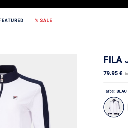
FEATURED
% SALE
FILA
79.95 €
i
Farbe:
BLAU