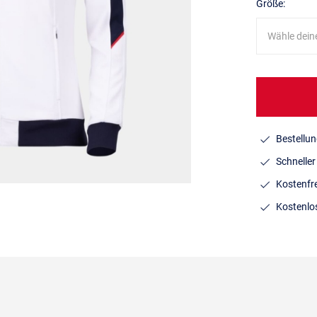
Größe:
Wähle dein
Bestellun
Schnelle
Kostenfr
Kostenlo