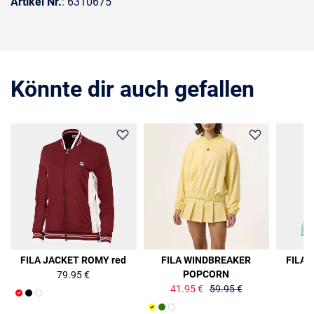
Artikel Nr.
: 6310675
Könnte dir auch gefallen
30%
FILA JACKET ROMY red
FILA WINDBREAKER
FILA 
POPCORN
79.95 €
41.95 €
59.95 €