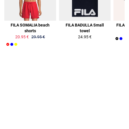
30%
FILA SOMALIA beach
FILA BADULLA Small
FILA M
shorts
towel
20.95 €
29.95 €
24.95 €