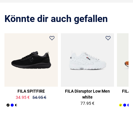
Könnte dir auch gefallen
36%
FILA SPITFIRE
FILA Disruptor Low Men
FILA 
white
34.95 €
54.95 €
77.95 €