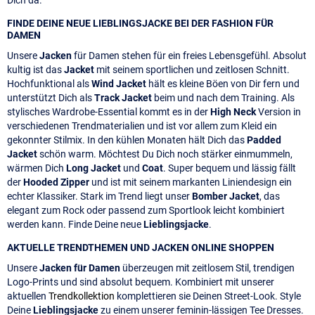
Dich da.
FINDE DEINE NEUE LIEBLINGSJACKE BEI DER FASHION FÜR
DAMEN
Unsere
Jacken
für Damen stehen für ein freies Lebensgefühl. Absolut
kultig ist das
Jacket
mit seinem sportlichen und zeitlosen Schnitt.
Hochfunktional als
Wind Jacket
hält es kleine Böen von Dir fern und
unterstützt Dich als
Track Jacket
beim und nach dem Training. Als
stylisches Wardrobe-Essential kommt es in der
High Neck
Version in
verschiedenen Trendmaterialien und ist vor allem zum Kleid ein
gekonnter Stilmix. In den kühlen Monaten hält Dich das
Padded
Jacket
schön warm. Möchtest Du Dich noch stärker einmummeln,
wärmen Dich
Long Jacket
und
Coat
. Super bequem und lässig fällt
der
Hooded Zipper
und ist mit seinem markanten Liniendesign ein
echter Klassiker. Stark im Trend liegt unser
Bomber Jacket
, das
elegant zum Rock oder passend zum Sportlook leicht kombiniert
werden kann. Finde Deine neue
Lieblingsjacke
.
AKTUELLE TRENDTHEMEN UND JACKEN ONLINE SHOPPEN
Unsere
Jacken für Damen
überzeugen mit zeitlosem Stil, trendigen
Logo-Prints und sind absolut bequem. Kombiniert mit unserer
aktuellen
Trendkollektion
komplettieren sie Deinen Street-Look. Style
Deine
Lieblingsjacke
zu einem unserer feminin-lässigen Tee Dresses.